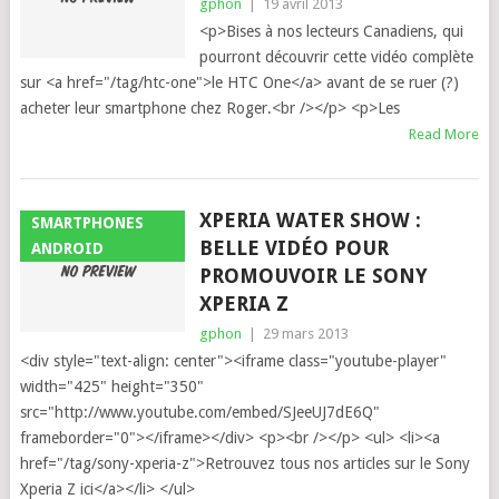
gphon
|
19 avril 2013
<p>Bises à nos lecteurs Canadiens, qui
pourront découvrir cette vidéo complète
sur <a href="/tag/htc-one">le HTC One</a> avant de se ruer (?)
acheter leur smartphone chez Roger.<br /></p> <p>Les
Read More
XPERIA WATER SHOW :
SMARTPHONES
BELLE VIDÉO POUR
ANDROID
PROMOUVOIR LE SONY
XPERIA Z
gphon
|
29 mars 2013
<div style="text-align: center"><iframe class="youtube-player"
width="425" height="350"
src="http://www.youtube.com/embed/SJeeUJ7dE6Q"
frameborder="0"></iframe></div> <p><br /></p> <ul> <li><a
href="/tag/sony-xperia-z">Retrouvez tous nos articles sur le Sony
Xperia Z ici</a></li> </ul>