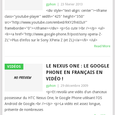
gphon
|
23 février 2013
<div style="text-align: center"><iframe
class="youtube-player" width="425" height="350"
src="http://www.youtube.com/embed/RKY2fn6IIuY"
frameborder="0"></iframe></div> <p>So cute !<br /></p> <ul>
<li><a href="http://www.google-phone.fr/post/sony-xperia-Z-
ZL">Plus d'infos sur le Sony XPeria Z (et ZL)</a></li> </ul>
Read More
LE NEXUS ONE : LE GOOGLE
VIDÉOS
PHONE EN FRANÇAIS EN
VIDÉO !
gphon
|
29 décembre 2009
<p>Et revoilà une vidéo d'un chanceux
possesseur du HTC Nexus One, le Google Phone utilisant l'OS
Android de Google.<br /></p> <p>La vidéo est assez longue,
présente de nombreuses