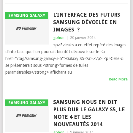
L’INTERFACE DES FUTURS
SAMSUNG GALAXY
SAMSUNG DÉVOILÉE EN
IMAGES ?
gphon
|
20 janvier 2014
<p>Evleaks a en effet repéré des images
d'interface que l'on pourrait bientôt découvrir sur le <a
href="/tag/samsung-galaxy-s-5">Galaxy S5</a>.</p> <p>Celle-ci
se présenterait sous <strong>formes de tuiles
paramétrables</strong> affichant au
Read More
SAMSUNG NOUS EN DIT
SAMSUNG GALAXY
PLUS DUR LE GALAXY S5, LE
NOTE 4 ET LES
NOUVEAUTÉS 2014
gphon
|
9 janvier 2014