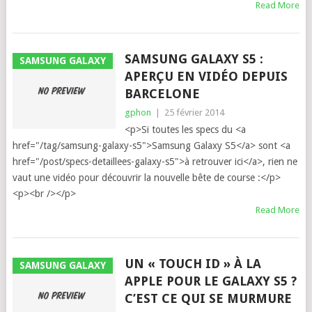
Read More
SAMSUNG GALAXY S5 :
SAMSUNG GALAXY
APERÇU EN VIDÉO DEPUIS
BARCELONE
gphon
|
25 février 2014
<p>Si toutes les specs du <a
href="/tag/samsung-galaxy-s5">Samsung Galaxy S5</a> sont <a
href="/post/specs-detaillees-galaxy-s5">à retrouver ici</a>, rien ne
vaut une vidéo pour découvrir la nouvelle bête de course :</p>
<p><br /></p>
Read More
UN « TOUCH ID » À LA
SAMSUNG GALAXY
APPLE POUR LE GALAXY S5 ?
C’EST CE QUI SE MURMURE