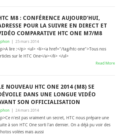
HTC M8 : CONFÉRENCE AUJOURD’HUI,
ADRESSE POUR LA SUIVRE EN DIRECT ET
VIDÉO COMPARATIVE HTC ONE M7/M8
gphon
|
25 mars 2014
p>A lire :</p> <ul> <li><a href="/tag/htc-one">Tous nos
rticles sur le HTC One</a></li> </ul>
Read More
LE NOUVEAU HTC ONE 2014 (M8) SE
DÉVOILE DANS UNE LONGUE VIDÉO
AVANT SON OFFICIALISATION
gphon
|
24 mars 2014
p>Ce n'est pas vraiment un secret, HTC nous prépare une
uite à son HTC One sorti l'an dernier. On a déjà pu voir des
hotos volées mais aussi