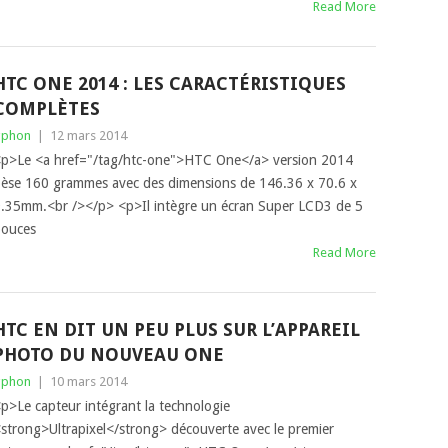
Read More
HTC ONE 2014 : LES CARACTÉRISTIQUES
COMPLÈTES
gphon
|
12 mars 2014
p>Le <a href="/tag/htc-one">HTC One</a> version 2014
èse 160 grammes avec des dimensions de 146.36 x 70.6 x
.35mm.<br /></p> <p>Il intègre un écran Super LCD3 de 5
ouces
Read More
HTC EN DIT UN PEU PLUS SUR L’APPAREIL
PHOTO DU NOUVEAU ONE
gphon
|
10 mars 2014
p>Le capteur intégrant la technologie
strong>Ultrapixel</strong> découverte avec le premier