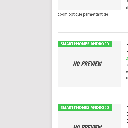
<
d
zoom optique permettant de
SMARTPHONES ANDROID
<
é
u
SMARTPHONES ANDROID