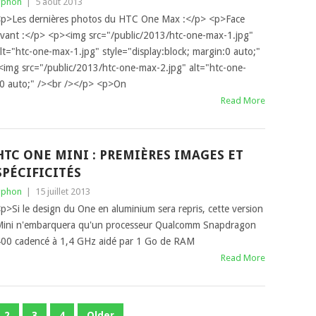
gphon
|
5 août 2013
p>Les dernières photos du HTC One Max :</p> <p>Face
vant :</p> <p><img src="/public/2013/htc-one-max-1.jpg"
lt="htc-one-max-1.jpg" style="display:block; margin:0 auto;"
<img src="/public/2013/htc-one-max-2.jpg" alt="htc-one-
n:0 auto;" /><br /></p> <p>On
Read More
HTC ONE MINI : PREMIÈRES IMAGES ET
SPÉCIFICITÉS
gphon
|
15 juillet 2013
p>Si le design du One en aluminium sera repris, cette version
ini n'embarquera qu'un processeur Qualcomm Snapdragon
00 cadencé à 1,4 GHz aidé par 1 Go de RAM
Read More
2
3
4
Older