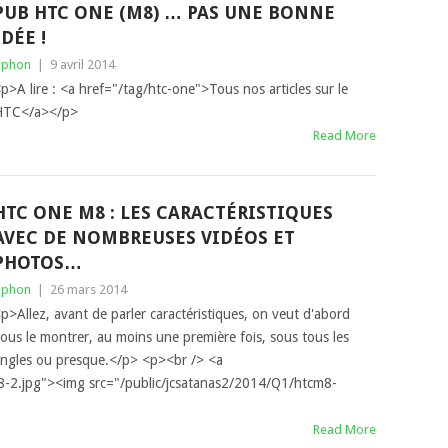
PUB HTC ONE (M8) … PAS UNE BONNE
IDÉE !
gphon
|
9 avril 2014
p>A lire : <a href="/tag/htc-one">Tous nos articles sur le
HTC</a></p>
Read More
HTC ONE M8 : LES CARACTÉRISTIQUES
AVEC DE NOMBREUSES VIDÉOS ET
PHOTOS…
gphon
|
26 mars 2014
p>Allez, avant de parler caractéristiques, on veut d'abord
ous le montrer, au moins une première fois, sous tous les
ngles ou presque.</p> <p><br /> <a
8-2.jpg"><img src="/public/jcsatanas2/2014/Q1/htcm8-
Read More