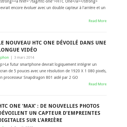
strong><a href="/tag/htc-one">HTC One</a></strong>
evrait encore évoluer avec un double capteur à l'arrière et un
Read More
LE NOUVEAU HTC ONE DÉVOILÉ DANS UNE
LONGUE VIDÉO
gphon
|
3 mars 2014
p>Le futur smartphone devrait logiquement intégrer un
cran de 5 pouces avec une résolution de 1920 X 1 080 pixels,
n processeur Snapdragon 801 aidé par 2 GO
Read More
HTC ONE ‘MAX’ : DE NOUVELLES PHOTOS
DÉVOILENT UN CAPTEUR D’EMPREINTES
DIGITALES SUR L’ARRIÈRE