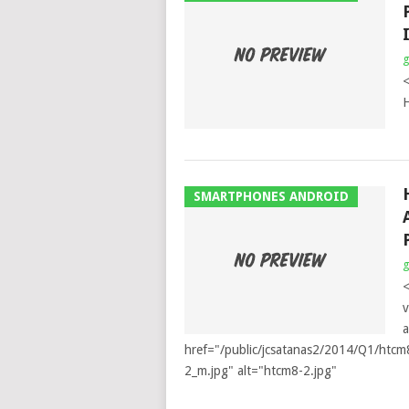
<
SMARTPHONES ANDROID
<
v
a
href="/public/jcsatanas2/2014/Q1/htcm
2_m.jpg" alt="htcm8-2.jpg"