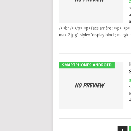
<
a
a
/><br /></p> <p>Face arrière :</p> <p>
max-2.jpg" style="display:block; margi
SMARTPHONES ANDROID
<
M
4
NAVIGATION
1