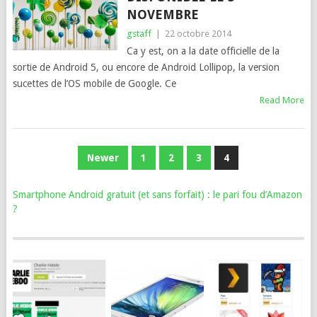
NOVEMBRE
gstaff
|
22 octobre 2014
Ca y est, on a la date officielle de la
sortie de Android 5, ou encore de Android Lollipop, la version
sucettes de l’OS mobile de Google. Ce
Read More
NAVIGATION
Newer
1
2
3
4
DES
Smartphone Android gratuit (et sans forfait) : le pari fou d’Amazon
ARTICLES
?