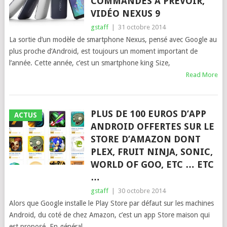
COMMANDES À PRÉVOIR,
VIDÉO NEXUS 9
gstaff
|
31 octobre 2014
La sortie d’un modèle de smartphone Nexus, pensé avec Google au
plus proche d’Android, est toujours un moment important de
l’année. Cette année, c’est un smartphone king Size,
Read More
PLUS DE 100 EUROS D’APP
ACTUS
ANDROID OFFERTES SUR LE
STORE D’AMAZON DONT
PLEX, FRUIT NINJA, SONIC,
WORLD OF GOO, ETC … ETC
…
gstaff
|
30 octobre 2014
Alors que Google installe le Play Store par défaut sur les machines
Android, du coté de chez Amazon, c’est un app Store maison qui
est proposé. En général