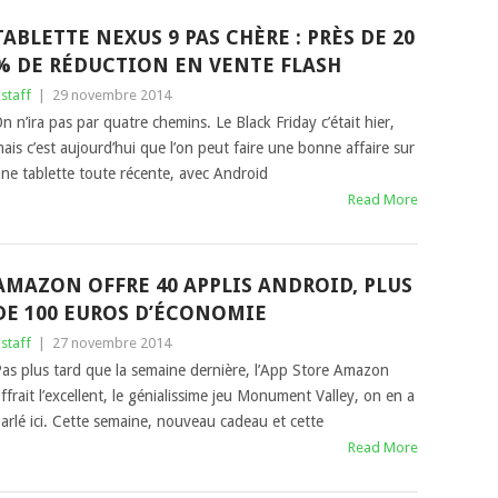
TABLETTE NEXUS 9 PAS CHÈRE : PRÈS DE 20
% DE RÉDUCTION EN VENTE FLASH
staff
|
29 novembre 2014
n n’ira pas par quatre chemins. Le Black Friday c’était hier,
ais c’est aujourd’hui que l’on peut faire une bonne affaire sur
ne tablette toute récente, avec Android
Read More
AMAZON OFFRE 40 APPLIS ANDROID, PLUS
DE 100 EUROS D’ÉCONOMIE
staff
|
27 novembre 2014
as plus tard que la semaine dernière, l’App Store Amazon
ffrait l’excellent, le génialissime jeu Monument Valley, on en a
arlé ici. Cette semaine, nouveau cadeau et cette
Read More