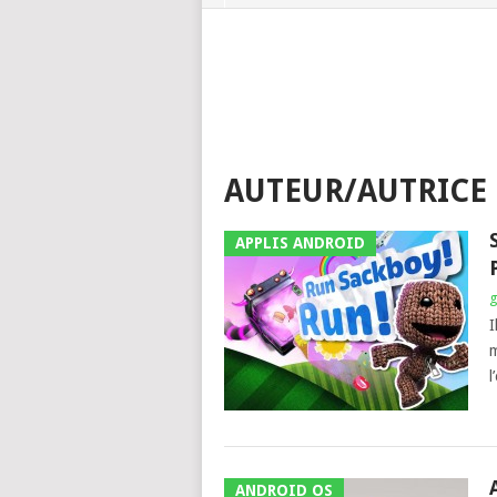
AUTEUR/AUTRICE 
APPLIS ANDROID
g
I
m
l
ANDROID OS