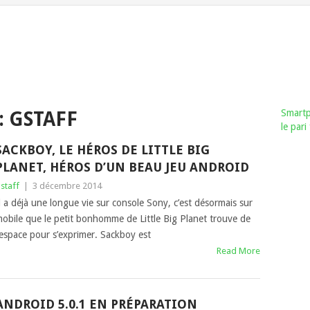
Smartp
:
GSTAFF
le par
SACKBOY, LE HÉROS DE LITTLE BIG
PLANET, HÉROS D’UN BEAU JEU ANDROID
staff
|
3 décembre 2014
l a déjà une longue vie sur console Sony, c’est désormais sur
obile que le petit bonhomme de Little Big Planet trouve de
’espace pour s’exprimer. Sackboy est
Read More
ANDROID 5.0.1 EN PRÉPARATION