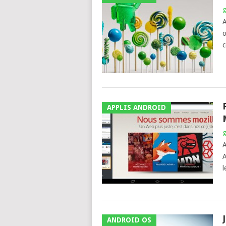
g
A
o
c
APPLIS ANDROID
g
A
A
l
ANDROID OS