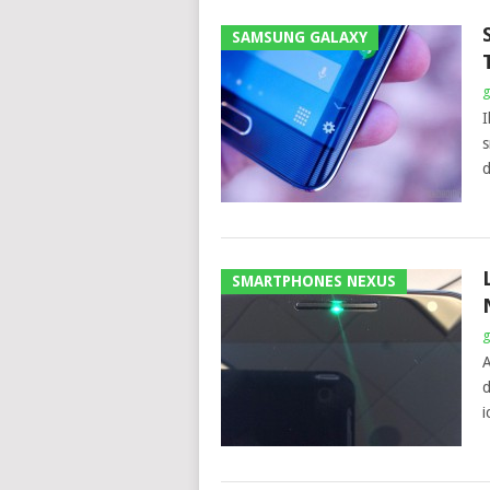
SAMSUNG GALAXY
g
I
s
d
SMARTPHONES NEXUS
g
A
d
i