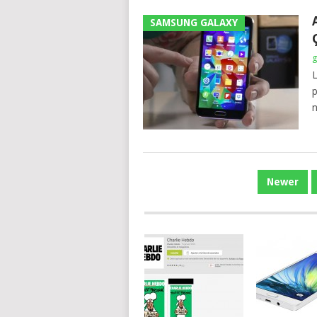
SAMSUNG GALAXY
g
L
p
n
NAVIGATION
Newer
DES
ARTICLES