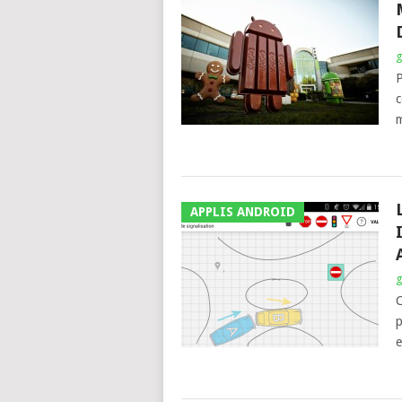
g
P
c
m
APPLIS ANDROID
g
C
p
e