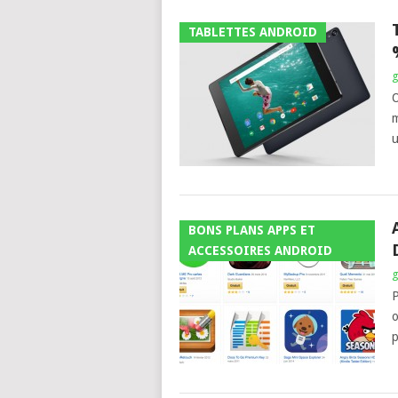
TABLETTES ANDROID
g
O
m
u
BONS PLANS APPS ET
ACCESSOIRES ANDROID
g
P
o
p