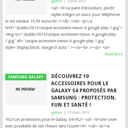
gphon
|
4 avril 2013
<ul> <li>La paire d'écouteurs, plutôt
stylée intègre un micro pour téléphoner
et est vendue 19,99 euros<br /></li> </ul> <p><a
href="/public/2013/casque-accessoire-nexus-4-google-play-1.jpg">
<img src="/public/2013/casque-accessoire-nexus-4-google-play-
1.jpg" alt="casque-accessoire-nexus-4-google-play-1.jpg"
style="display:block; margin:0 auto;" /></a><br /></p> <ul>
Read More
DÉCOUVREZ 10
SAMSUNG GALAXY
ACCESSOIRES POUR LE
GALAXY S4 PROPOSÉS PAR
SAMSUNG : PROTECTION,
FUN ET SANTÉ !
gphon
|
15 mars 2013
<h2>Les protections pour le Galaxy S4</h2> <ul> <li>Une cover
avec possibilité de voir l'heure sans l'ouvrir</li> </ul> <p><a