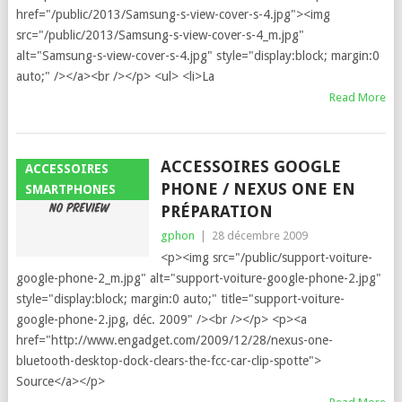
href="/public/2013/Samsung-s-view-cover-s-4.jpg"><img
src="/public/2013/Samsung-s-view-cover-s-4_m.jpg"
alt="Samsung-s-view-cover-s-4.jpg" style="display:block; margin:0
auto;" /></a><br /></p> <ul> <li>La
Read More
ACCESSOIRES GOOGLE
ACCESSOIRES
PHONE / NEXUS ONE EN
SMARTPHONES
PRÉPARATION
gphon
|
28 décembre 2009
<p><img src="/public/support-voiture-
google-phone-2_m.jpg" alt="support-voiture-google-phone-2.jpg"
style="display:block; margin:0 auto;" title="support-voiture-
google-phone-2.jpg, déc. 2009" /><br /></p> <p><a
href="http://www.engadget.com/2009/12/28/nexus-one-
bluetooth-desktop-dock-clears-the-fcc-car-clip-spotte">
Source</a></p>