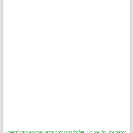
Smartphone Android gratuit (et sans forfait) : le pari fou d’Amazon