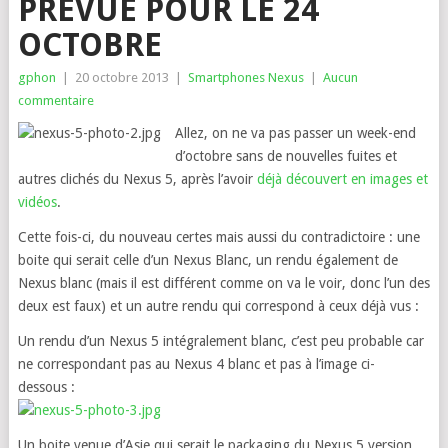
PRÉVUE POUR LE 24
OCTOBRE
gphon
|
20 octobre 2013
|
Smartphones Nexus
|
Aucun
commentaire
Allez, on ne va pas passer un week-end
d’octobre sans de nouvelles fuites et
autres clichés du Nexus 5, après l’avoir
déjà découvert en images et
vidéos
.
Cette fois-ci, du nouveau certes mais aussi du contradictoire : une
boite qui serait celle d’un Nexus Blanc, un rendu également de
Nexus blanc (mais il est différent comme on va le voir, donc l’un des
deux est faux) et un autre rendu qui correspond à ceux déjà vus :
Un rendu d’un Nexus 5 intégralement blanc, c’est peu probable car
ne correspondant pas au Nexus 4 blanc et pas à l’image ci-
dessous :
Un boite venue d’Asie qui serait le packaging du Nexus 5 version