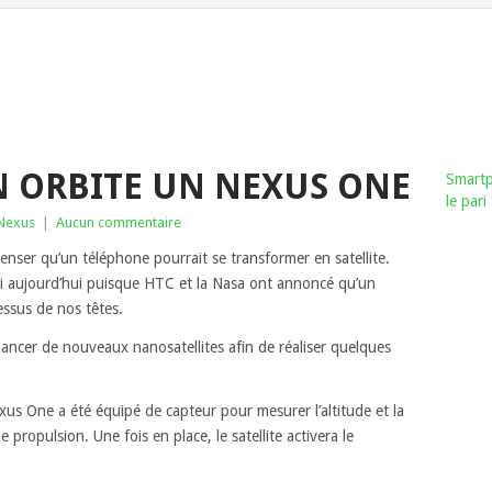
N ORBITE UN NEXUS ONE
Smartp
le par
Nexus
|
Aucun commentaire
enser qu’un téléphone pourrait se transformer en satellite.
ai aujourd’hui puisque HTC et la Nasa ont annoncé qu’un
ssus de nos têtes.
à lancer de nouveaux nanosatellites afin de réaliser quelques
xus One a été équipé de capteur pour mesurer l’altitude et la
e propulsion. Une fois en place, le satellite activera le