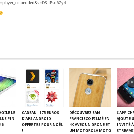
re=player_embedded&v=D3-iPso6Zy4
OILE LE
CADEAU : 175 EUROS
DÉCOUVREZ SAN
L’APP C
PLUS FIN
D’APS ANDROID
FRANCISCO FILMÉ EN
AJOUTE 
 6
OFFERTES POUR NOËL
4K AVEC UN DRONE ET
INVITÉ À
!
UN MOTOROLA MOTO
STREAM