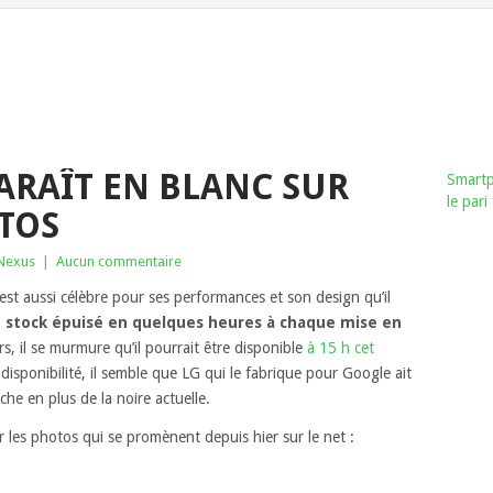
PARAÎT EN BLANC SUR
Smartp
le par
TOS
Nexus
|
Aucun commentaire
est aussi célèbre pour ses performances et son design qu’il
n stock épuisé en quelques heures à chaque mise en
rs, il se murmure qu’il pourrait être disponible
à 15 h cet
disponibilité, il semble que LG qui le fabrique pour Google ait
che en plus de la noire actuelle.
r les photos qui se promènent depuis hier sur le net :