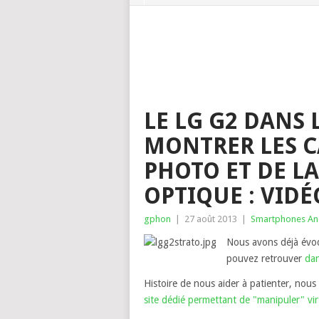
LE LG G2 DANS
MONTRER LES CA
PHOTO ET DE LA
OPTIQUE : VIDÉ
gphon
|
27 août 2013
|
Smartphones An
Nous avons déjà évoq
pouvez retrouver
dan
Histoire de nous aider à patienter, nou
site dédié permettant de "manipuler" vi