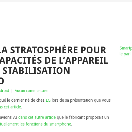
 LA STRATOSPHÈRE POUR
Smartp
le par
PACITÉS DE L’APPAREIL
 STABILISATION
O
droid
|
Aucun commentaire
ué le dernier né de chez
LG
lors de sa présentation que vous
s cet article
.
s avions vu
dans cet autre article
que le fabricant proposait un
rtuellement les fonctions du smartphone
.