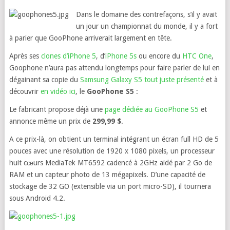
Dans le domaine des contrefaçons, s’il y avait
un jour un championnat du monde, il y a fort
à parier que GooPhone arriverait largement en tête.
Après ses
clones d’iPhone 5
, d’
iPhone 5s
ou encore du
HTC One
,
Goophone n’aura pas attendu longtemps pour faire parler de lui en
dégainant sa copie du
Samsung Galaxy S5 tout juste présenté
et à
découvrir
en vidéo ici
, le
GooPhone S5
:
Le fabricant propose déjà une
page dédiée au GooPhone S5
et
annonce même un prix de
299,99 $
.
A ce prix-là, on obtient un terminal intégrant un écran full HD de 5
pouces avec une résolution de 1920 x 1080 pixels, un processeur
huit cœurs MediaTek MT6592 cadencé à 2GHz aidé par 2 Go de
RAM et un capteur photo de 13 mégapixels. D’une capacité de
stockage de 32 GO (extensible via un port micro-SD), il tournera
sous Android 4.2.