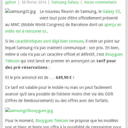
gphon
|
28 février 2014
|
Samsung Galaxy
|
Aucun commentaire
Le nouveau fleuron de Samsung, le
Galaxy S5
,
vient tout juste d’être officiellement présenté
au MWC (Mobile World Congress) de Barcelone dont un
aperçu en
vidéo est à retrouver ici.
.
Si les
caractéristiques sont déjà bien connues
, il reste un point sur
lequel Samsung n’a pas vraiment communiqué : son prix. Eh bien,
même si cela n’a pas un caractère officiel et définitif, c’est
Bouygues
Telecom
qui s’est lancé en premier en annonçant un
tarif pour
des pré-réservations
:
Et le prix annoncé est de ….
649,90 €
!
Ce tarif est valable pour le mobile nu mais on peut facilement
avancer qu’il sera possible de l’obtenir moins cher via des ODR
(Offres de Remboursement) ou des offres avec des forfaits.
Pour le moment,
Bouygues Telecom
ne propose que les modèles
noir et blanc et limite son offre à la possibilité de s’enregistrer pour