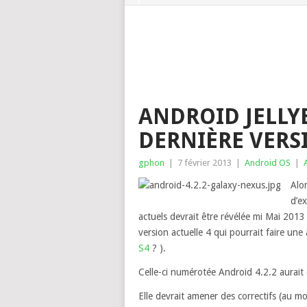
ANDROID JELLYB
DERNIÈRE VERSI
gphon
|
7 février 2013
|
Android OS
|
Alo
d’e
actuels devrait être révélée mi Mai 2013 
version actuelle 4 qui pourrait faire un
S4
? ).
Celle-ci numérotée Android 4.2.2 aurait
Elle devrait amener des correctifs (au mo